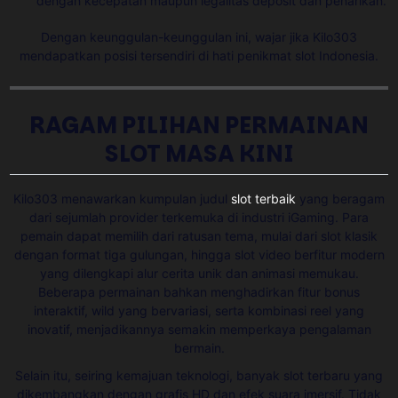
dengan kecepatan maupun legalitas deposit dan penarikan.
Dengan keunggulan-keunggulan ini, wajar jika Kilo303
mendapatkan posisi tersendiri di hati penikmat slot Indonesia.
RAGAM PILIHAN PERMAINAN
SLOT MASA KINI
Kilo303 menawarkan kumpulan judul
slot terbaik
yang beragam
dari sejumlah provider terkemuka di industri iGaming. Para
pemain dapat memilih dari ratusan tema, mulai dari slot klasik
dengan format tiga gulungan, hingga slot video berfitur modern
yang dilengkapi alur cerita unik dan animasi memukau.
Beberapa permainan bahkan menghadirkan fitur bonus
interaktif, wild yang bervariasi, serta kombinasi reel yang
inovatif, menjadikannya semakin memperkaya pengalaman
bermain.
Selain itu, seiring kemajuan teknologi, banyak slot terbaru yang
dikembangkan dengan grafis HD dan efek suara imersif. Tidak