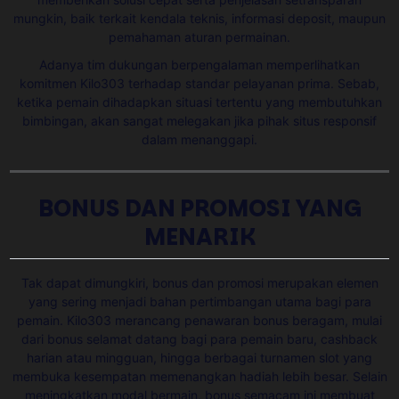
mungkin, baik terkait kendala teknis, informasi deposit, maupun
pemahaman aturan permainan.
Adanya tim dukungan berpengalaman memperlihatkan
komitmen Kilo303 terhadap standar pelayanan prima. Sebab,
ketika pemain dihadapkan situasi tertentu yang membutuhkan
bimbingan, akan sangat melegakan jika pihak situs responsif
dalam menanggapi.
BONUS DAN PROMOSI YANG
MENARIK
Tak dapat dimungkiri, bonus dan promosi merupakan elemen
yang sering menjadi bahan pertimbangan utama bagi para
pemain. Kilo303 merancang penawaran bonus beragam, mulai
dari bonus selamat datang bagi para pemain baru, cashback
harian atau mingguan, hingga berbagai turnamen slot yang
membuka kesempatan memenangkan hadiah lebih besar. Selain
meningkatkan modal bermain, bonus semacam ini membuat