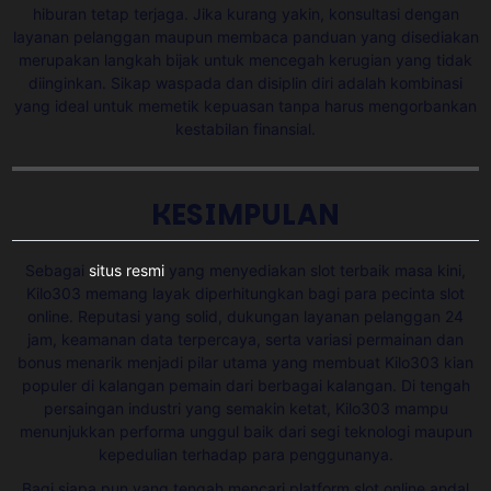
hiburan tetap terjaga. Jika kurang yakin, konsultasi dengan
layanan pelanggan maupun membaca panduan yang disediakan
merupakan langkah bijak untuk mencegah kerugian yang tidak
diinginkan. Sikap waspada dan disiplin diri adalah kombinasi
yang ideal untuk memetik kepuasan tanpa harus mengorbankan
kestabilan finansial.
KESIMPULAN
Sebagai
situs resmi
yang menyediakan slot terbaik masa kini,
Kilo303 memang layak diperhitungkan bagi para pecinta slot
online. Reputasi yang solid, dukungan layanan pelanggan 24
jam, keamanan data terpercaya, serta variasi permainan dan
bonus menarik menjadi pilar utama yang membuat Kilo303 kian
populer di kalangan pemain dari berbagai kalangan. Di tengah
persaingan industri yang semakin ketat, Kilo303 mampu
menunjukkan performa unggul baik dari segi teknologi maupun
kepedulian terhadap para penggunanya.
Bagi siapa pun yang tengah mencari platform slot online andal