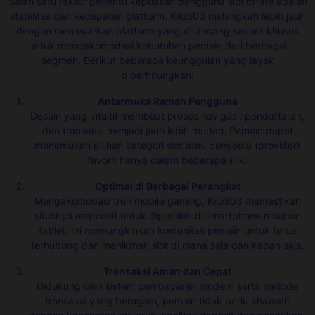
Salah satu faktor penentu kepuasan pengguna slot online adalah
stabilitas dan kecepatan platform. Kilo303 melangkah lebih jauh
dengan menawarkan platform yang dirancang secara khusus
untuk mengakomodasi kebutuhan pemain dari berbagai
segmen. Berikut beberapa keunggulan yang layak
diperhitungkan:
Antarmuka Ramah Pengguna
Desain yang intuitif membuat proses navigasi, pendaftaran,
dan transaksi menjadi jauh lebih mudah. Pemain dapat
menemukan pilihan kategori slot atau penyedia (provider)
favorit hanya dalam beberapa klik.
Optimal di Berbagai Perangkat
Mengakomodasi tren mobile gaming, Kilo303 memastikan
situsnya responsif untuk diperoleh di smartphone maupun
tablet. Ini memungkinkan komunitas pemain untuk terus
terhubung dan menikmati slot di mana saja dan kapan saja.
Transaksi Aman dan Cepat
Didukung oleh sistem pembayaran modern serta metode
transaksi yang beragam, pemain tidak perlu khawatir