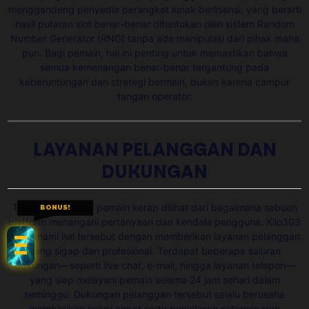
menggandeng penyedia perangkat lunak berlisensi, yang berarti
hasil putaran slot benar-benar ditentukan oleh sistem Random
Number Generator (RNG) tanpa ada manipulasi dari pihak mana
pun. Bagi pemain, hal ini penting untuk memastikan bahwa
semua kemenangan benar-benar tergantung pada
keberuntungan dan strategi bermain, bukan karena campur
tangan operator.
LAYANAN PELANGGAN DAN
DUKUNGAN
Tingkat kepuasan pemain kerap dilihat dari bagaimana sebuah
BONUS!
platform menangani pertanyaan dan kendala pengguna. Kilo303
memahami hal tersebut dengan memberikan layanan pelanggan
yang sigap dan profesional. Terdapat beberapa saluran
dukungan—seperti live chat, e-mail, hingga layanan telepon—
yang siap melayani pemain selama 24 jam sehari dalam
seminggu. Dukungan pelanggan tersebut selalu berusaha
memberikan solusi cepat serta penjelasan setransparan