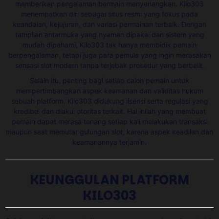
memberikan pengalaman bermain menyenangkan. Kilo303
menempatkan diri sebagai situs resmi yang fokus pada
keandalan, kejujuran, dan variasi permainan terbaik. Dengan
tampilan antarmuka yang nyaman dipakai dan sistem yang
mudah dipahami, Kilo303 tak hanya membidik pemain
berpengalaman, tetapi juga para pemula yang ingin merasakan
sensasi slot modern tanpa terjebak prosedur yang berbelit.
Selain itu, penting bagi setiap calon pemain untuk
mempertimbangkan aspek keamanan dan validitas hukum
sebuah platform. Kilo303 didukung lisensi serta regulasi yang
kredibel dan diakui otoritas terkait. Hal inilah yang membuat
pemain dapat merasa tenang setiap kali melakukan transaksi
maupun saat memutar gulungan slot, karena aspek keadilan dan
keamanannya terjamin.
KEUNGGULAN PLATFORM
KILO303