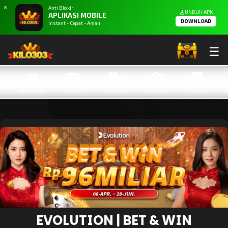
X
Anti Blokir
UNDUH APK
APLIKASI MOBILE
DOWNLOAD
Instant - Cepat - Aman
☰
BERANDA
SLOTS
CASINO
SPORTS
TOGEL
EVOLUTION | BET & WIN