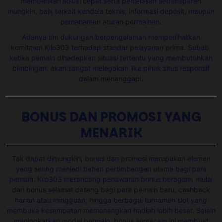
memberikan solusi cepat serta penjelasan setransparan
mungkin, baik terkait kendala teknis, informasi deposit, maupun
pemahaman aturan permainan.
Adanya tim dukungan berpengalaman memperlihatkan
komitmen Kilo303 terhadap standar pelayanan prima. Sebab,
ketika pemain dihadapkan situasi tertentu yang membutuhkan
bimbingan, akan sangat melegakan jika pihak situs responsif
dalam menanggapi.
BONUS DAN PROMOSI YANG
MENARIK
Tak dapat dimungkiri, bonus dan promosi merupakan elemen
yang sering menjadi bahan pertimbangan utama bagi para
pemain. Kilo303 merancang penawaran bonus beragam, mulai
dari bonus selamat datang bagi para pemain baru, cashback
harian atau mingguan, hingga berbagai turnamen slot yang
membuka kesempatan memenangkan hadiah lebih besar. Selain
meningkatkan modal bermain, bonus semacam ini membuat