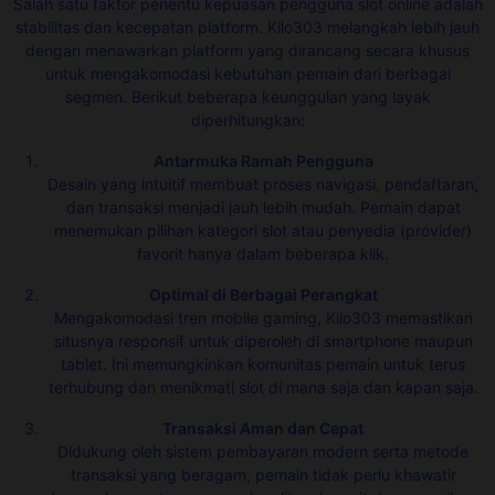
Salah satu faktor penentu kepuasan pengguna slot online adalah
stabilitas dan kecepatan platform. Kilo303 melangkah lebih jauh
dengan menawarkan platform yang dirancang secara khusus
untuk mengakomodasi kebutuhan pemain dari berbagai
segmen. Berikut beberapa keunggulan yang layak
diperhitungkan:
Antarmuka Ramah Pengguna
Desain yang intuitif membuat proses navigasi, pendaftaran,
dan transaksi menjadi jauh lebih mudah. Pemain dapat
menemukan pilihan kategori slot atau penyedia (provider)
favorit hanya dalam beberapa klik.
Optimal di Berbagai Perangkat
Mengakomodasi tren mobile gaming, Kilo303 memastikan
situsnya responsif untuk diperoleh di smartphone maupun
tablet. Ini memungkinkan komunitas pemain untuk terus
terhubung dan menikmati slot di mana saja dan kapan saja.
Transaksi Aman dan Cepat
Didukung oleh sistem pembayaran modern serta metode
transaksi yang beragam, pemain tidak perlu khawatir