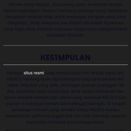
hiburan tetap terjaga. Jika kurang yakin, konsultasi dengan
layanan pelanggan maupun membaca panduan yang disediakan
merupakan langkah bijak untuk mencegah kerugian yang tidak
diinginkan. Sikap waspada dan disiplin diri adalah kombinasi
yang ideal untuk memetik kepuasan tanpa harus mengorbankan
kestabilan finansial.
KESIMPULAN
Sebagai
situs resmi
yang menyediakan slot terbaik masa kini,
Kilo303 memang layak diperhitungkan bagi para pecinta slot
online. Reputasi yang solid, dukungan layanan pelanggan 24
jam, keamanan data terpercaya, serta variasi permainan dan
bonus menarik menjadi pilar utama yang membuat Kilo303 kian
populer di kalangan pemain dari berbagai kalangan. Di tengah
persaingan industri yang semakin ketat, Kilo303 mampu
menunjukkan performa unggul baik dari segi teknologi maupun
kepedulian terhadap para penggunanya.
Bagi siapa pun yang tengah mencari platform slot online andal