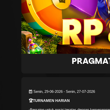
PRAGMAT
Senin, 29-06-2026 - Senin, 27-07-2026
🏆TURNAMEN HARIAN
-Bersaing untuk posisi teratas dengan kemenangan 