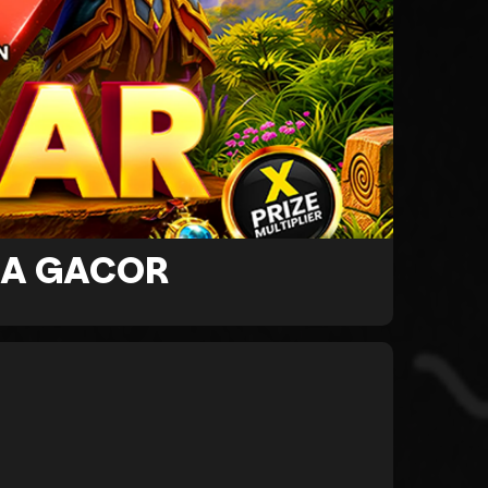
GA GACOR