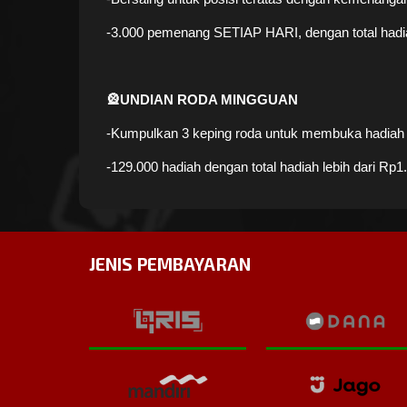
-3.000 pemenang SETIAP HARI, dengan total hadi
🎡UNDIAN RODA MINGGUAN
-Kumpulkan 3 keping roda untuk membuka had
-129.000 hadiah dengan total hadiah lebih dari 
JENIS PEMBAYARAN