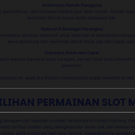
Antarmuka Ramah Pengguna
i, pendaftaran, dan transaksi menjadi jauh lebih mudah. Pemain dap
(provider) favorit hanya dalam beberapa klik.
Optimal di Berbagai Perangkat
mastikan situsnya responsif untuk diperoleh di smartphone maupu
terus terhubung dan menikmati slot di mana saja dan kapan saja
Transaksi Aman dan Cepat
erta metode transaksi yang beragam, pemain tidak perlu khawatir 
penarikan.
gulan ini, wajar jika Kilo303 mendapatkan posisi tersendiri di hati 
LIHAN PERMAINAN SLOT 
 beragam dari sejumlah provider terkemuka di industri iGaming. Par
ot video berfitur modern yang dilengkapi alur cerita unik dan anim
 bervariasi, serta kombinasi reel yang inovatif, menjadikannya sema