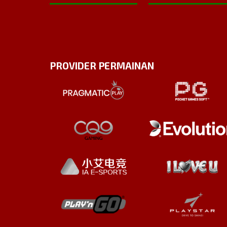
PROVIDER PERMAINAN