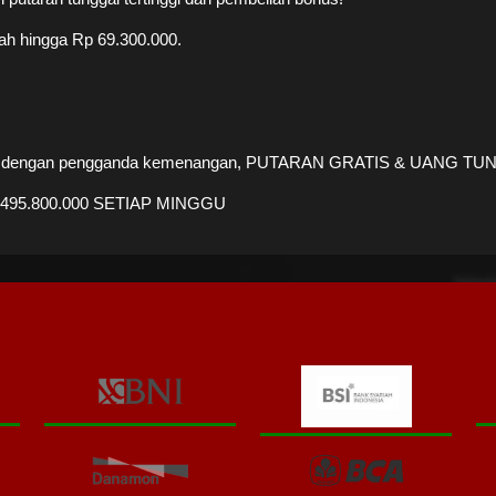
ah hingga Rp 69.300.000.
iah dengan pengganda kemenangan, PUTARAN GRATIS & UANG TUN
Rp1.495.800.000 SETIAP MINGGU